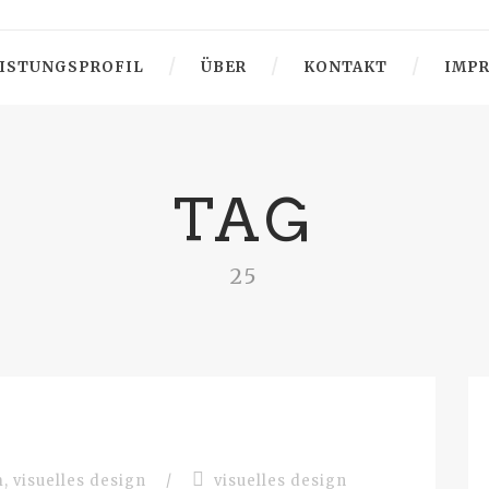
ISTUNGSPROFIL
ÜBER
KONTAKT
IMP
TAG
25
m
,
visuelles design
/
visuelles design