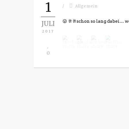
1
/
Allgemein
😛 🥂🥂schon so lang dabei… 
JULI
2017
0