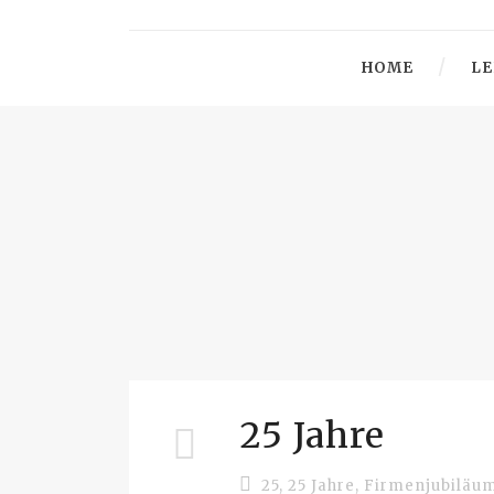
HOME
LE
25 Jahre
25
,
25 Jahre
,
Firmenjubiläu