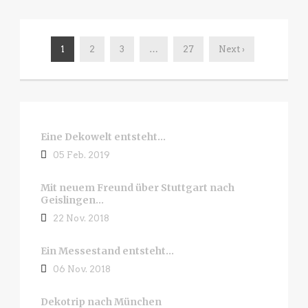
1
2
3
…
27
Next ›
Eine Dekowelt entsteht…
05 Feb. 2019
Mit neuem Freund über Stuttgart nach
Geislingen…
22 Nov. 2018
Ein Messestand entsteht…
06 Nov. 2018
Dekotrip nach München