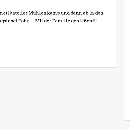
metikatelier Mühlenkamp und dann ab in den
gsinsel Föhr…. Mit der Familie genießen!!!