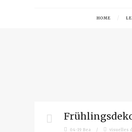
HOME
LE
Frühlingsdeko
04-19 Bea
/
visuelles 