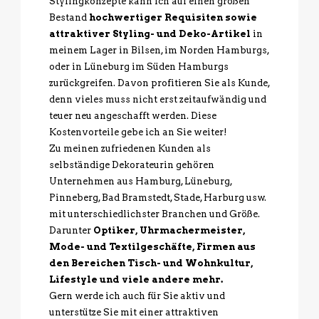
Stylingkonzepte kann ich auf einen großen
Bestand
hochwertiger Requisiten sowie
attraktiver Styling- und Deko-Artikel
in
meinem Lager in Bilsen, im Norden Hamburgs,
oder in Lüneburg im Süden Hamburgs
zurückgreifen. Davon profitieren Sie als Kunde,
denn vieles muss nicht erst zeitaufwändig und
teuer neu angeschafft werden. Diese
Kostenvorteile gebe ich an Sie weiter!
Zu meinen zufriedenen Kunden als
selbständige Dekorateurin gehören
Unternehmen aus Hamburg, Lüneburg,
Pinneberg, Bad Bramstedt, Stade, Harburg usw.
mit unterschiedlichster Branchen und Größe.
Darunter
Optiker, Uhrmachermeister,
Mode- und Textilgeschäfte, Firmen aus
den Bereichen Tisch- und Wohnkultur,
Lifestyle und viele andere mehr.
Gern werde ich auch für Sie aktiv und
unterstütze Sie mit einer attraktiven