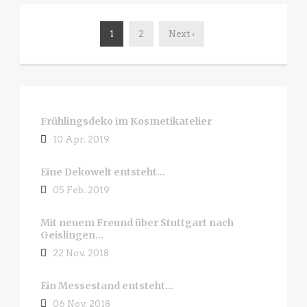
1
2
Next ›
Frühlingsdeko im Kosmetikatelier
10 Apr. 2019
Eine Dekowelt entsteht…
05 Feb. 2019
Mit neuem Freund über Stuttgart nach
Geislingen…
22 Nov. 2018
Ein Messestand entsteht…
06 Nov. 2018