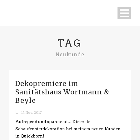
TAG
Neukunde
Dekopremiere im
Sanitätshaus Wortmann &
Beyle
14 Nov. 2017
Aufregend und spannend… Die erste
Schaufensterdekoration bei meinem neuen Kunden
in Quickborn!