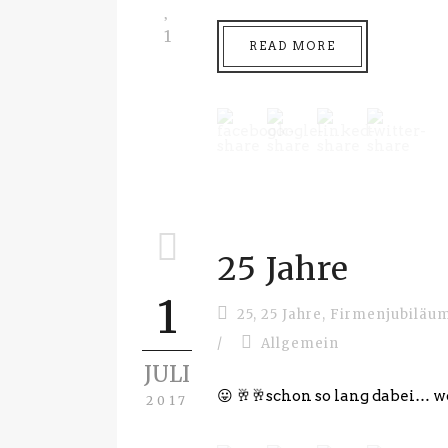
1
READ MORE
25 Jahre
1
25
,
25 Jahre
,
Firmenjubiläu
/
Allgemein
JULI
😛 🥂🥂schon so lang dabei… 
2017