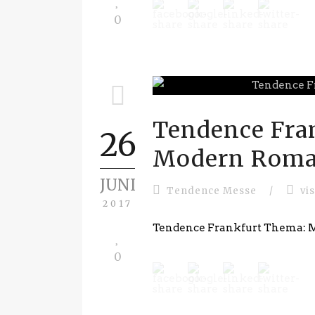
0
Tendence Fra
26
Modern Roma
JUNI
Tendence Messe
/
vi
2017
Tendence Frankfurt Thema:
0