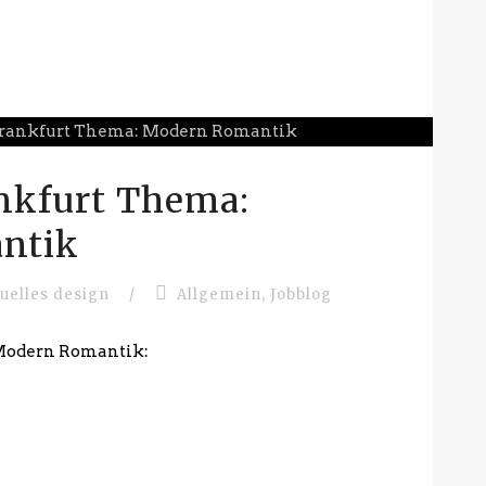
nkfurt Thema:
ntik
suelles design
/
Allgemein
,
Jobblog
 Modern Romantik: