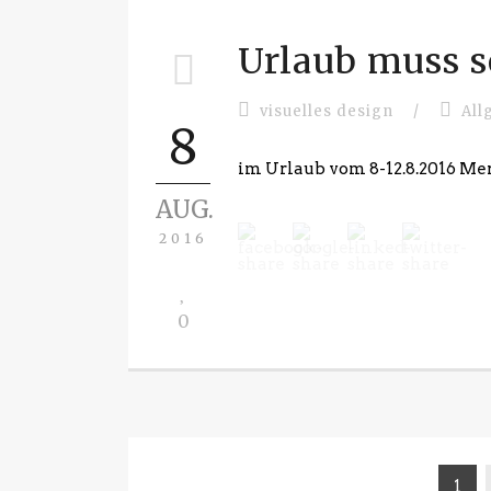
Urlaub muss s
visuelles design
/
All
8
im Urlaub vom 8-12.8.2016 M
AUG.
2016
0
1