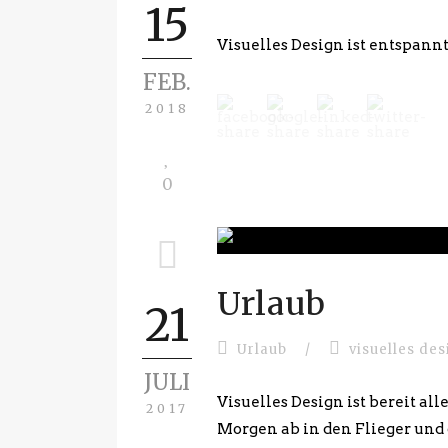
15
Visuelles Design ist entspann
FEB.
2018
0
Urlaub
21
Urlaub
/
visuelles de
JULI
Visuelles Design ist bereit al
2017
Morgen ab in den Flieger und