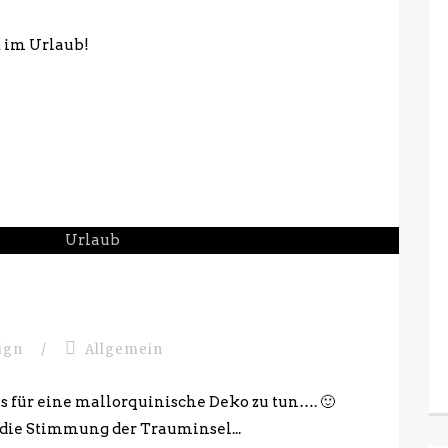
t im Urlaub!
sign
/
Allgemein
les für eine mallorquinische Deko zu tun…. 🙂
 die Stimmung der Trauminsel...