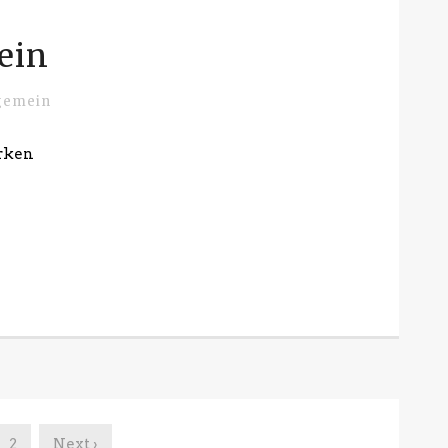
ein
gemein
erken
2
Next ›