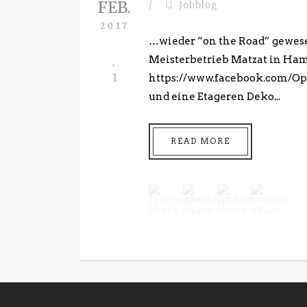
FEB.
/
Jobblog
2017
…wieder “on the Road” gewes
Meisterbetrieb Matzat in Ham
1
https://www.facebook.com/Op
und eine Etageren Deko...
READ MORE