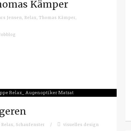
homas Kämper
ars Jensen
,
Relax
,
Thomas Kämper
,
Jobblog
ageren
Relax
,
Schaufenster
/
visuelles design