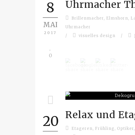
Uhrmacher T
8
Brillenmacher
,
Elmshorn
,
L
MAI
Uhrmacher
2017
/
visuelles design
/
0
Relax und Et
20
Etageren
,
Frühling
,
Optiker
,