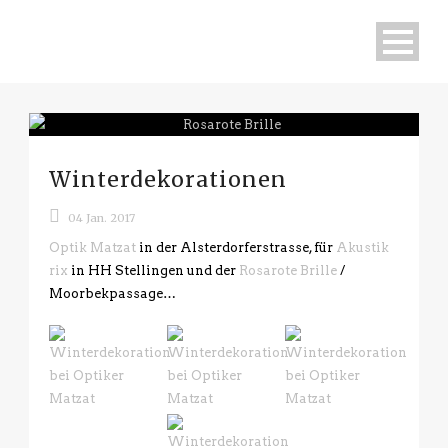
Winterdekorationen
04 Jan. 2017
Optik Matzat
in der Alsterdorferstrasse, für
Akustik
rix
in HH Stellingen und der
Rosarote Brille
/
Moorbekpassage…