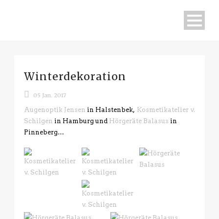
Winterdekoration
05 Jan. 2017
Augenoptik Jensen
in Halstenbek,
Kosmetikatelier v.
Schilgen
in Hamburg und
Hörgeräte Balasus
in
Pinneberg…