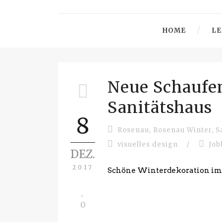
HOME
LE
Neue Schaufe
Sanitätshaus
8
Rosenau
,
Rosenau Winter
,
S
visuelles design
/
Job
DEZ.
2017
Schöne Winterdekoration im 
0