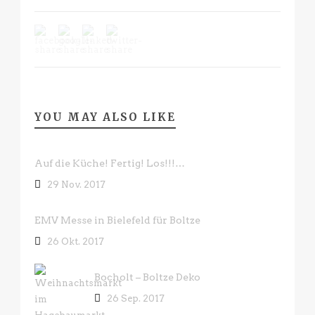
YOU MAY ALSO LIKE
Auf die Küche! Fertig! Los!!!…
29 Nov. 2017
EMV Messe in Bielefeld für Boltze
26 Okt. 2017
Bocholt – Boltze Deko
26 Sep. 2017