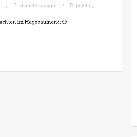
t
/
visuelles design
/
Jobblog
nachten im Hagebaumarkt 🙂