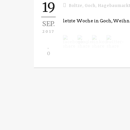
19
Boltze
,
Goch
,
Hagebaumark
letzte Woche in Goch, Weih
SEP.
2017
0