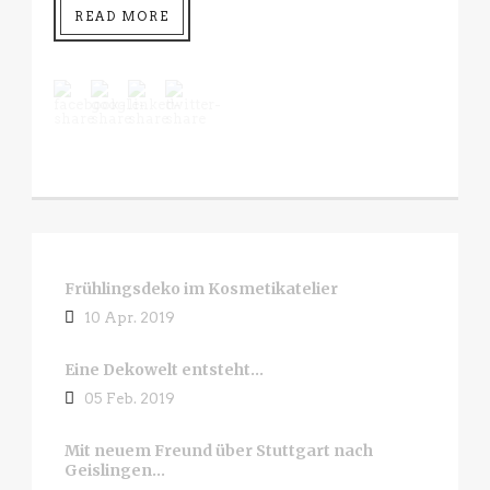
READ MORE
Frühlingsdeko im Kosmetikatelier
10 Apr. 2019
Eine Dekowelt entsteht…
05 Feb. 2019
Mit neuem Freund über Stuttgart nach
Geislingen…