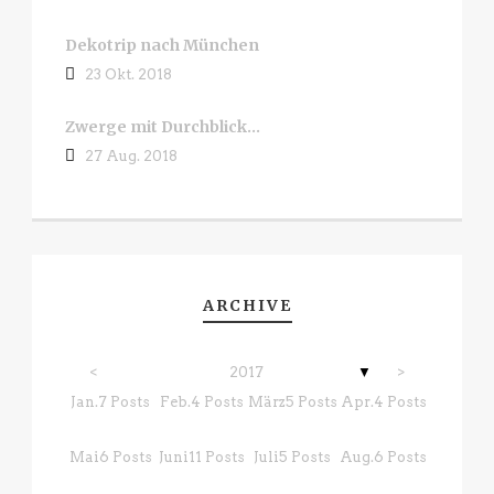
Dekotrip nach München
23 Okt. 2018
Zwerge mit Durchblick…
27 Aug. 2018
ARCHIVE
<
2017
▼
>
r.
r.
r.
0
0
1
Posts
Posts
Post
Jan.
7
Posts
Feb.
4
Posts
März
5
Posts
Apr.
4
Posts
g.
g.
g.
0
9
2
Posts
Posts
Posts
Mai
6
Posts
Juni
11
Posts
Juli
5
Posts
Aug.
6
Posts