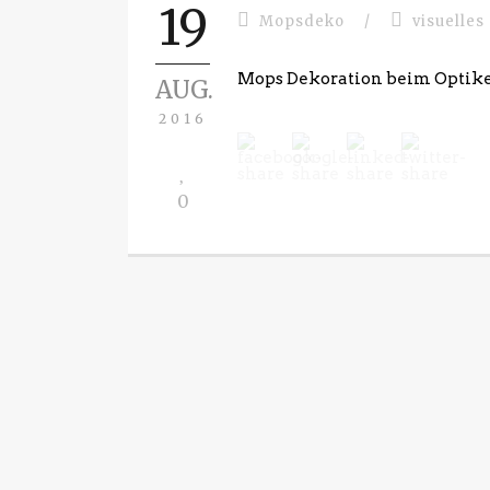
19
Mopsdeko
/
visuelles
Mops Dekoration beim Optike
AUG.
2016
0