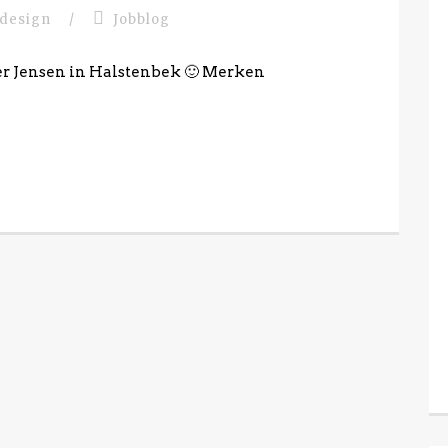
 design
/
Jobblog
r Jensen in Halstenbek 🙂 Merken