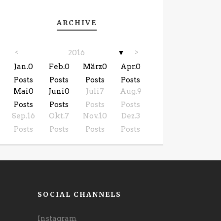
ARCHIVE
<
>
2016
▼
Jan.
0
Feb.
0
März
0
Apr.
0
Posts
Posts
Posts
Posts
Mai
0
Juni
0
Juli
7
Aug.
9
Posts
Posts
Posts
Posts
Sep.
16
Okt.
7
Nov.
10
Dez.
3
Posts
Posts
Posts
Posts
SOCIAL CHANNELS
Instagram