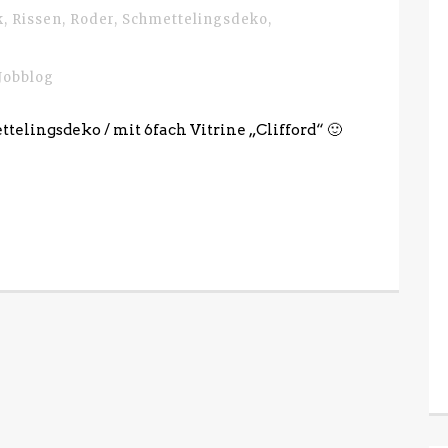
k
,
Rissen
,
Roder
,
Schmettelingsdeko
,
Jobblog
ttelingsdeko / mit 6fach Vitrine „Clifford“ 🙂