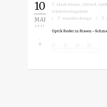
10
6fach Vitrine
,
Clifford
,
Opti
Schmetterlingsdeko
MAI
/
visuelles design
/
2017
Optik Roder in Rissen – Schme
0