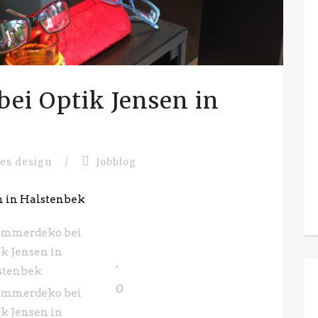
ei Optik Jensen in
les design
/
Jobblog
n in Halstenbek
0