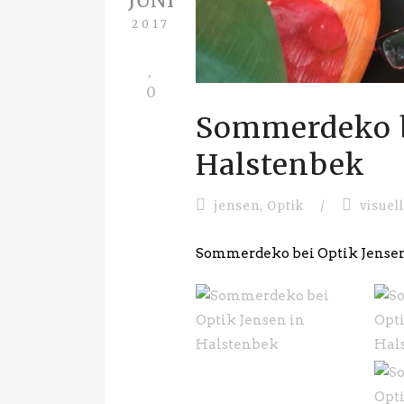
2017
0
Sommerdeko b
Halstenbek
jensen
,
Optik
/
visuel
Sommerdeko bei Optik Jense