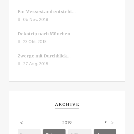
Ein Messestand entsteht…
06 Nov. 2018
Dekotrip nach München
23 Okt. 2018
Zwerge mit Durchblick…
27 Aug. 2018
ARCHIVE
<
>
2019
▼