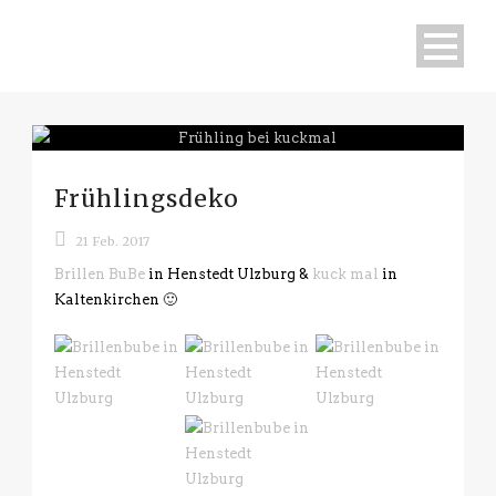
Frühlingsdeko
21 Feb. 2017
Brillen BuBe
in Henstedt Ulzburg &
kuck mal
in
Kaltenkirchen 🙂